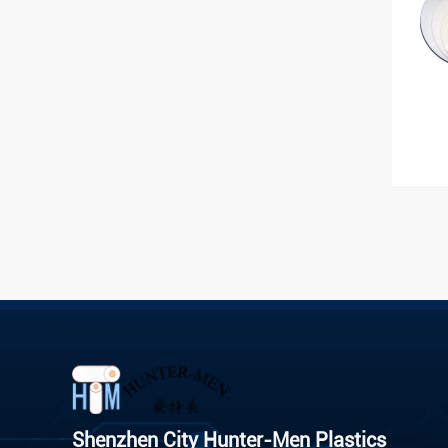
Shenzhen City Hunter-Men Plastics