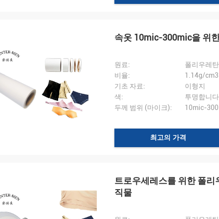
속옷 10mic-300mic을
원료:
폴리우레탄(
비율:
1.14g/cm3
기초 자료:
이형지
색:
투명합니다
두께 범위 (마이크):
10mic-300
최고의 가격
트로우세레스를 위한 폴리우
직물