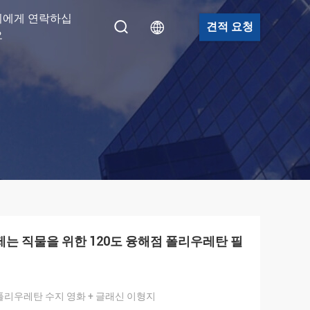
희에게 연락하십
견적 요청
오
착제는 직물을 위한 120도 융해점 폴리우레탄 필
폴리우레탄 수지 영화 + 글래신 이형지