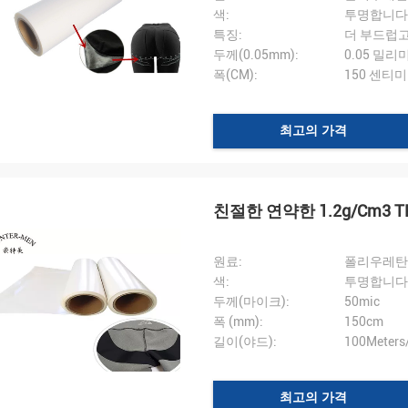
색:
투명합니다
특징:
더 부드럽
두께(0.05mm):
0.05 밀리
폭(CM):
150 센티
최고의 가격
친절한 연약한 1.2g/Cm3 T
원료:
폴리우레탄(
색:
투명합니다
두께(마이크):
50mic
폭 (mm):
150cm
길이(야드):
100Meters/
최고의 가격