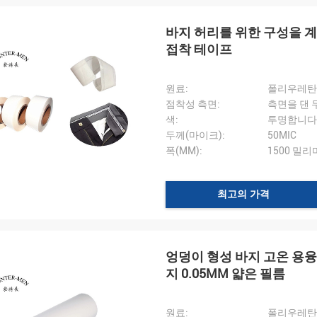
바지 허리를 위한 구성을 
접착 테이프
원료:
폴리우레탄(
점착성 측면:
측면을 댄 
색:
투명합니다
두께(마이크):
50MIC
폭(MM):
1500 밀
최고의 가격
엉덩이 형성 바지 고온 용융
지 0.05MM 얇은 필름
원료:
폴리우레탄(