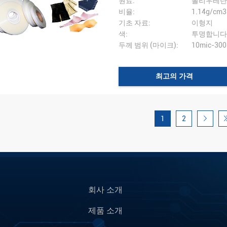
원료:
폴리우레탄(
비율:
1.14g/cm3
기초 자료:
이형지
색:
투명합니다
두께 범위 (마이크):
10mic-300
최고의 가격
1
2
회사 소개
제품 소개