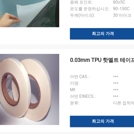
용해 포인트:
60±5C
온도를 운영하십시오:
90-150C
두께(마이크):
30 마이크
최고의 가격
0.03mm TPU 핫멜트 
어떤 CAS.:
***
이명:
***
Mf:
***
어떤 EINECS.:
***
분류:
다른 접착
최고의 가격