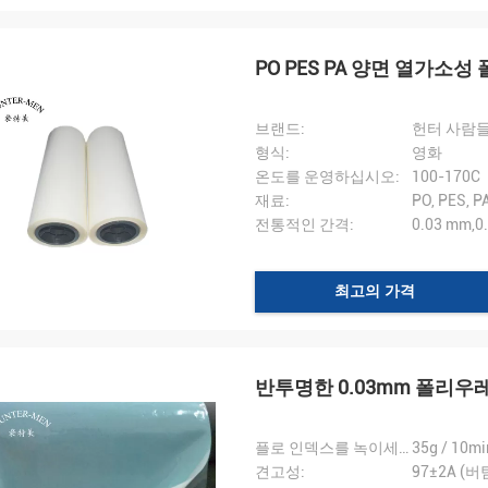
PO PES PA 양면 열가소성
헤르난 씨
브랜드:
헌터 사람
Mr.Sergey Abayev
는 당신의 물건을 받았습니다, 아주
형식:
영화
 그리고 좋은 협조에 감사드립니
좋은 서비스와 빠른 배송.
온도를 운영하십시오:
100-170C
재료:
PO, PES,
전통적인 간격:
0.03 mm,
최고의 가격
반투명한 0.03mm 폴리우레
플로 인덱스를 녹이세요 ::
35g / 10m
견고성:
97±2A (버