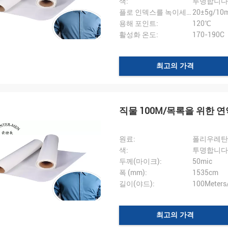
색:
투명합니다
플로 인덱스를 녹이세요 ::
20±5g/10
용해 포인트:
120℃
활성화 온도:
170-190C
최고의 가격
직물 100M/목록을 위한 
원료:
폴리우레탄(
색:
투명합니다
두께(마이크):
50mic
폭 (mm):
1535cm
길이(야드):
100Meters/
최고의 가격